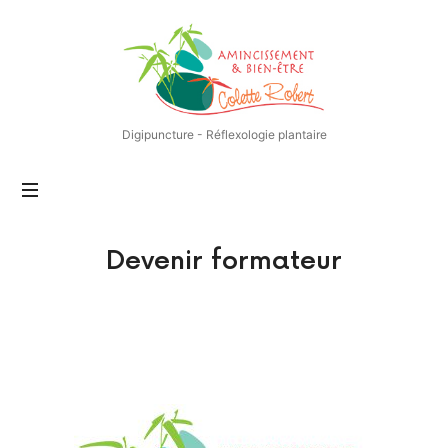
Centre
d'Amincissement
et
de
Bien-
Digipuncture - Réflexologie plantaire
être
–
Nantes
–
Méthode
L4S
Devenir formateur