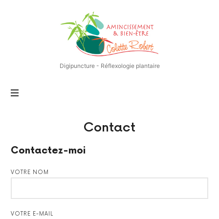
Centre
d'Amincissement
et
de
Bien-
Digipuncture - Réflexologie plantaire
être
–
Nantes
–
Méthode
L4S
Contact
Contactez-moi
VOTRE NOM
VOTRE E-MAIL