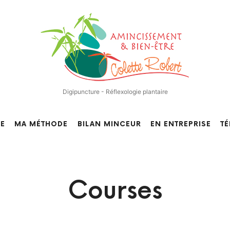
Centre
d'Amincissement
et
de
Digipuncture - Réflexologie plantaire
Bien-
RE
MA MÉTHODE
BILAN MINCEUR
EN ENTREPRISE
T
être
–
Courses
Nantes
–