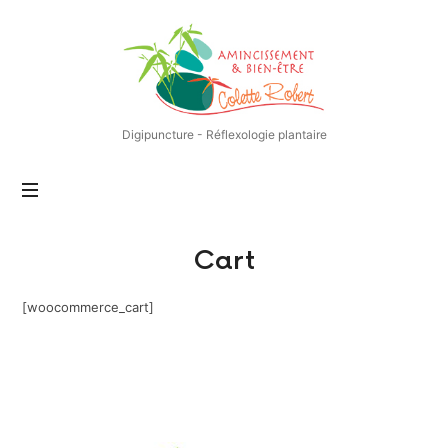
Centre
d'Amincissement
et
de
Bien-
Digipuncture - Réflexologie plantaire
être
–
Nantes
–
Méthode
L4S
Cart
[woocommerce_cart]