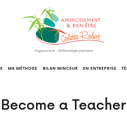
Centre
d'Amincissement
et
de
Digipuncture - Réflexologie plantaire
Bien-
RE
MA MÉTHODE
BILAN MINCEUR
EN ENTREPRISE
T
être
–
Become a Teacher
Nantes
–